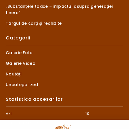
„Substanțele toxice – impactul asupra generației
tinere”
Târgul de cărți și rechizite
Categorii
Galerie Foto
Galerie Video
Noutăți
Uncategorized
Statistica accesarilor
Azi:
10
Săptămâna curentă:
109