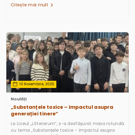
Citește mai mult
10 Noiembrie, 2025
Noutăți
„Substanțele toxice – impactul asupra
generației tinere”
La Liceul „Litterarum”, s-a desfășurat masa rotundă
cu tema „Substanțele toxice – impactul asupra