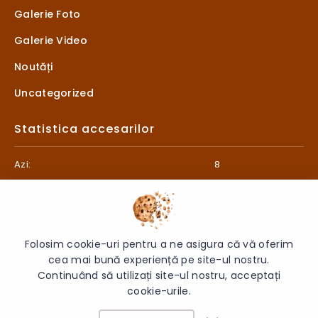
Galerie Foto
Galerie Video
Noutăți
Uncategorized
Statistica accesarilor
Azi:
8
Săptămâna curentă:
107
Luna curentă:
113
Anul curent:
3857
Folosim cookie-uri pentru a ne asigura că vă oferim
cea mai bună experiență pe site-ul nostru.
Continuând să utilizați site-ul nostru, acceptați
cookie-urile.
© 2026 Liceul „Litterarum” - Toate drepturile rezervate.