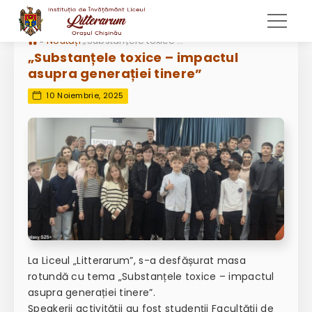
»
Noutăți
„Substanțele toxice – impactul asupra generației tinere”
„Substanțele toxice – impactul
asupra generației tinere”
10 Noiembrie, 2025
La Liceul „Litterarum”, s-a desfășurat masa
rotundă cu tema „Substanțele toxice – impactul
asupra generației tinere”.
Speakerii activității au fost studenții Facultății de