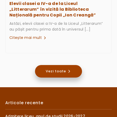
Elevii clasei a IV-a de la Liceul
„Litterarum” în vizită la Biblioteca
Națională pentru Copii „Ion Creangă”
Astăzi, elevii clasei a IV-a de la Liceul „Litterarum”
au pășit pentru prima dată în universul […]
Citește mai mult
Vezi toate
Articole recente
Admitere liceu, anul de studii 2026-2027