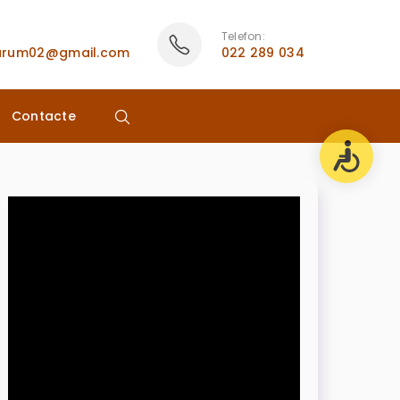
Telefon:
rarum02@gmail.com
022 289 034
Contacte