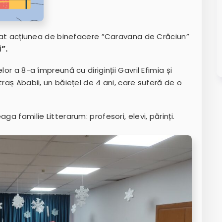
șurat acțiunea de binefacere ”Caravana de Crăciun”
”.
or a 8-a împreună cu diriginții Gavril Efimia și
traș Ababii, un băiețel de 4 ani, care suferă de o
ga familie Litterarum: profesori, elevi, părinți.