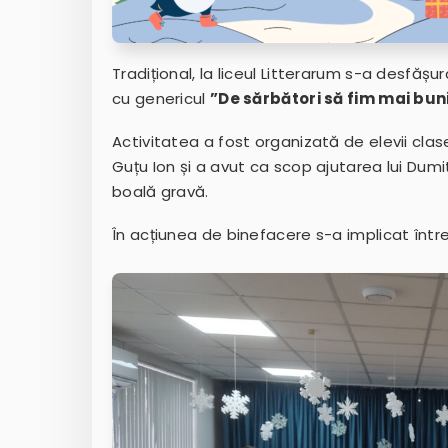
Tradițional, la liceul Litterarum s-a desfă
cu genericul
”De sărbători să fim mai buni
Activitatea a fost organizată de elevii clasel
Guțu Ion și a avut ca scop ajutarea lui Dumi
boală gravă.
În acțiunea de binefacere s-a implicat întrea