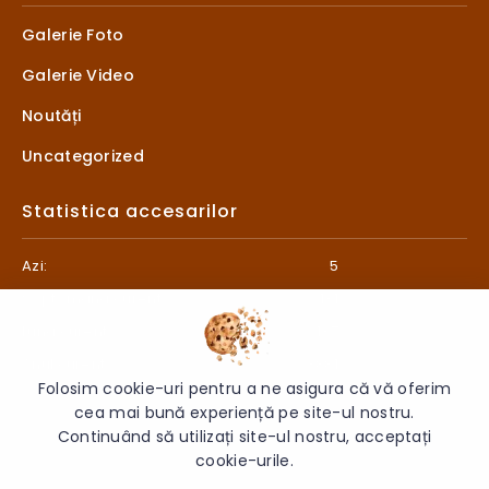
Galerie Foto
Galerie Video
Noutăți
Uncategorized
Statistica accesarilor
Azi:
5
Săptămâna curentă:
131
Luna curentă:
137
Anul curent:
3881
Folosim cookie-uri pentru a ne asigura că vă oferim
cea mai bună experiență pe site-ul nostru.
Continuând să utilizați site-ul nostru, acceptați
cookie-urile.
© 2026 Liceul „Litterarum” - Toate drepturile rezervate.