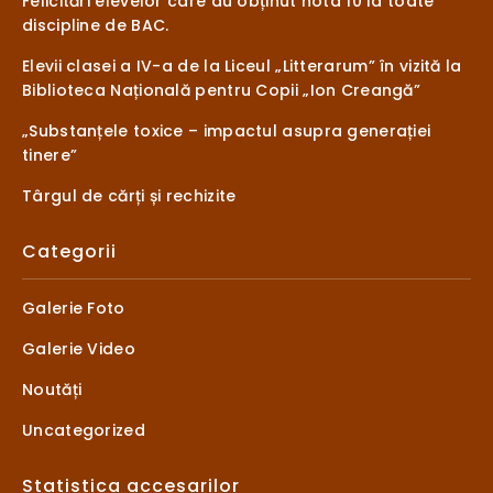
Felicitări elevelor care au obținut nota 10 la toate
discipline de BAC.
Elevii clasei a IV-a de la Liceul „Litterarum” în vizită la
Biblioteca Națională pentru Copii „Ion Creangă”
„Substanțele toxice – impactul asupra generației
tinere”
Târgul de cărți și rechizite
Categorii
Galerie Foto
Galerie Video
Noutăți
Uncategorized
Statistica accesarilor