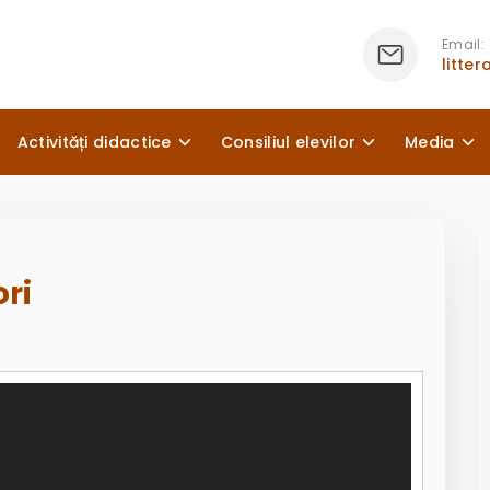
Email:
litte
Activități didactice
Consiliul elevilor
Media
ori