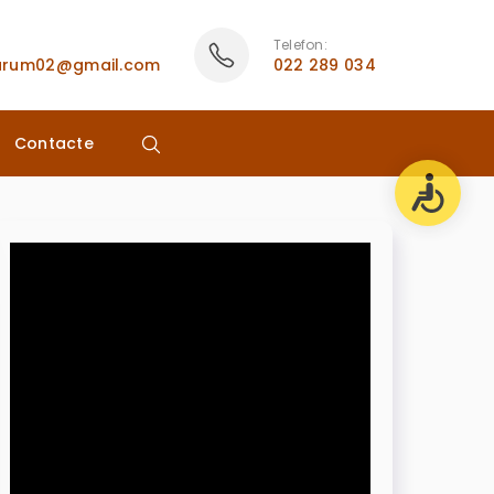
Telefon:
rarum02@gmail.com
022 289 034
Contacte