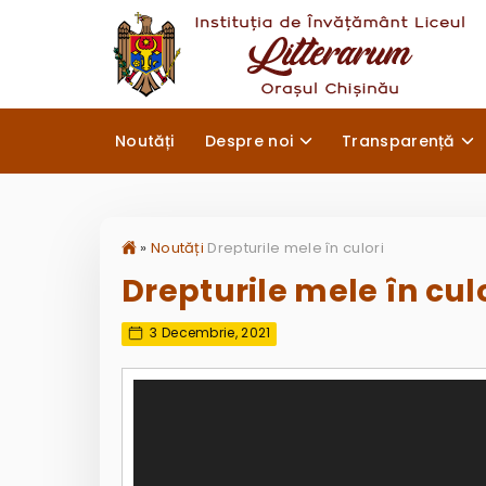
Noutăți
Despre noi
Transparență
»
Noutăți
Drepturile mele în culori
Drepturile mele în cul
3 Decembrie, 2021
Player
video