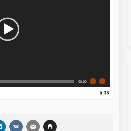
00:00
0:35