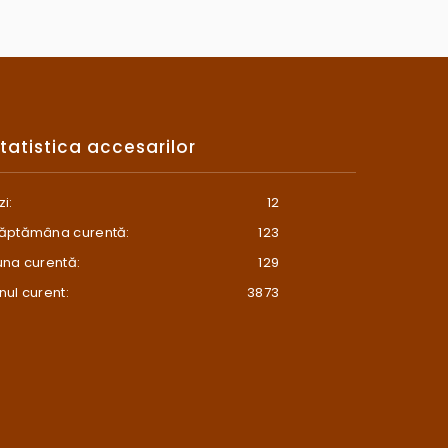
tatistica accesarilor
zi:
12
ăptămâna curentă:
123
una curentă:
129
nul curent:
3873