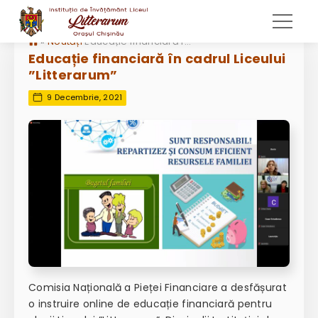
»
Noutăți
Educație financiară în cadrul Liceului ”Litterarum”
Educație financiară în cadrul Liceului
”Litterarum”
9 Decembrie, 2021
Comisia Națională a Pieței Financiare a desfășurat
o instruire online de educație financiară pentru