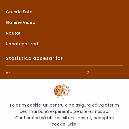
Galerie Foto
Galerie Video
Noutăți
Uncategorized
Statistica accesarilor
Azi:
2
Săptămâna curentă:
101
Luna curentă:
107
Anul curent:
3851
Folosim cookie-uri pentru a ne asigura că vă oferim
cea mai bună experiență pe site-ul nostru.
Continuând să utilizați site-ul nostru, acceptați
cookie-urile.
© 2026 Liceul „Litterarum” - Toate drepturile rezervate.