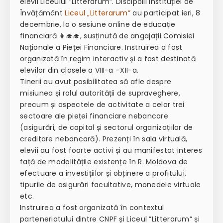
elevii Liceului ”Litterarum”. Discipolii Instituției de
Învățământ
Liceul „Litterarum”
au participat ieri, 8
decembrie, la o sesiune online de educație
financiară
👩‍🎓‍🎓
, susținută de angajații Comisiei
Naționale a Pieței Financiare. Instruirea a fost
organizată în regim interactiv și a fost destinată
elevilor din clasele a VIII-a –XII-a.
Tinerii au avut posibilitatea să afle despre
misiunea și rolul autorității de supraveghere,
precum și aspectele de activitate a celor trei
sectoare ale pieței financiare nebancare
(asigurări, de capital și sectorul organizațiilor de
creditare nebancară). Prezenți în sala virtuală,
elevii au fost foarte activi și au manifestat interes
față de modalitățile existențe în R. Moldova de
efectuare a investițiilor și obținere a profitului,
tipurile de asigurări facultative, monedele virtuale
etc.
Instruirea a fost organizată în contextul
parteneriatului dintre CNPF și Liceul ”Litterarum” și