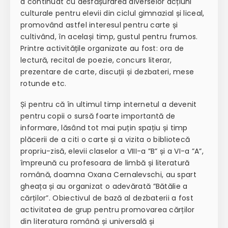
a continuat cu desfășurarea diverselor acțiuni
culturale pentru elevii din ciclul gimnazial și liceal,
promovând astfel interesul pentru carte și
cultivând, în același timp, gustul pentru frumos.
Printre activitățile organizate au fost: ora de
lectură, recital de poezie, concurs literar,
prezentare de carte, discuții și dezbateri, mese
rotunde etc.
Și pentru că în ultimul timp internetul a devenit
pentru copii o sursă foarte importantă de
informare, lăsând tot mai puțin spațiu și timp
plăcerii de a citi o carte și a vizita o bibliotecă
propriu-zisă, elevii claselor a VIII-a ”B” și a VI-a ”A”,
împreună cu profesoara de limbă și literatură
română, doamna Oxana Cernalevschi, au spart
gheața și au organizat o adevărată ”Bătălie a
cărților”. Obiectivul de bază al dezbaterii a fost
activitatea de grup pentru promovarea cărților
din literatura română și universală și