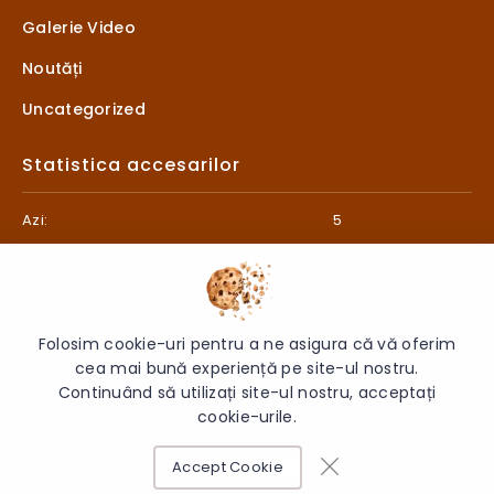
Galerie Video
Noutăți
Uncategorized
Statistica accesarilor
Azi:
5
Săptămâna curentă:
18
Luna curentă:
158
Anul curent:
3902
Folosim cookie-uri pentru a ne asigura că vă oferim
cea mai bună experiență pe site-ul nostru.
Continuând să utilizați site-ul nostru, acceptați
cookie-urile.
© 2026 Liceul „Litterarum” - Toate drepturile rezervate.
Accept Cookie