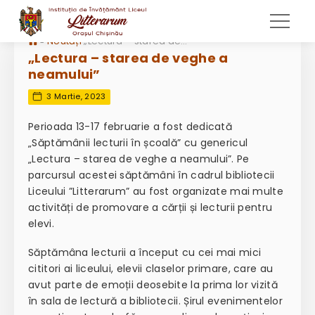
»
Noutăți
„Lectura – starea de veghe a neamului”
„Lectura – starea de veghe a
neamului”
3 Martie, 2023
Perioada 13-17 februarie a fost dedicată
„Săptămânii lecturii în școală” cu genericul
„Lectura – starea de veghe a neamului”. Pe
parcursul acestei săptămâni în cadrul bibliotecii
Liceului ”Litterarum” au fost organizate mai multe
activități de promovare a cărții și lecturii pentru
elevi.
Săptămâna lecturii a început cu cei mai mici
cititori ai liceului, elevii claselor primare, care au
avut parte de emoții deosebite la prima lor vizită
în sala de lectură a bibliotecii. Șirul evenimentelor