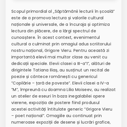
Scopul primordial al „Săptămânii lecturii în școală”
este de a promova lectura și valorile cultural
naționale și universale, de a încuraja și optimiza
lectura din plăcere, de a lărgi spectrul de
cunoaștere. În acest context, evenimentul
cultural a culminat prin omagiul adus scriitorului
nostru național, Grigore Vieru. Pentru această zi
importantă elevii mai multor clase au venit cu
dedicații speciale. Elevii clasei a III-a”I”, alături de
dirigintele Tatiana Iliaș, au susținut un recital de
poezie și cântece românești cu genericul
”Copilărie – țară de poveste”. Elevii clasei a IV-a
”M”, împreună cu doamna Lilia Moiseev, au realizat
un atelier de eseuri în baza inegalabilei opere
vierene, expoziția de postere fiind produsul
acestei activități întitulate generic ”Grigore Vieru
– poet național”. Omagiile au continuat prin
numeroase expoziții de desene și lucrări grafice,