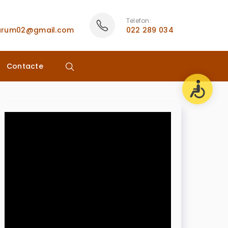
Telefon:
rarum02@gmail.com
022 289 034
Contacte