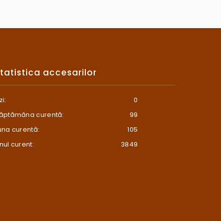
tatistica accesarilor
zi:
0
ăptămâna curentă:
99
una curentă:
105
nul curent:
3849