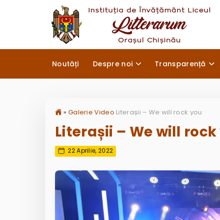
Noutăți
Despre noi
Transparență
»
Galerie Video
Literașii – We will rock you
Literașii – We will roc
22 Aprilie, 2022