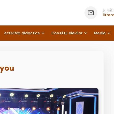
Email:
litte
Activități didactice
Consiliul elevilor
Media
k you