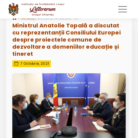
»
Noutăți
Ministrul Anatolie Topală a discutat cu reprezentanții Consiliului Europei despre proiectele comune de dezvoltare a domeniilor educație și tineret
Ministrul Anatolie Topală a discutat
cu reprezentanții Consiliului Europei
despre proiectele comune de
dezvoltare a domeniilor educație și
tineret
7 Octobrie, 2021