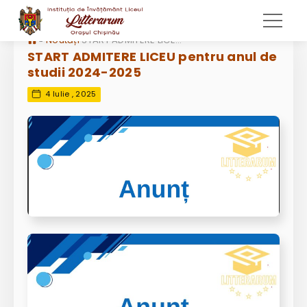
»
Noutăți
START ADMITERE LICEU pentru anul de studii 2024-2025
START ADMITERE LICEU pentru anul de
studii 2024-2025
4 Iulie , 2025