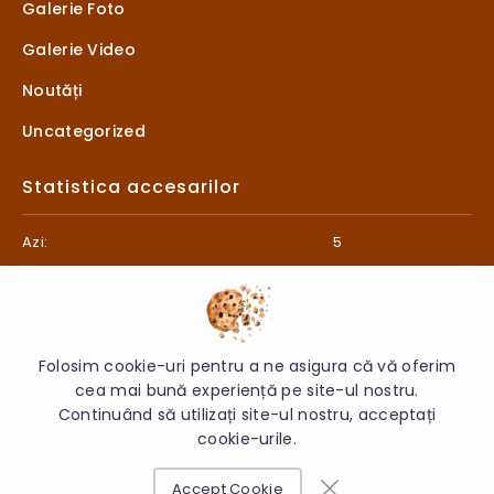
Galerie Foto
Galerie Video
Noutăți
Uncategorized
Statistica accesarilor
Azi:
5
Săptămâna curentă:
5
Luna curentă:
145
Anul curent:
3889
Folosim cookie-uri pentru a ne asigura că vă oferim
cea mai bună experiență pe site-ul nostru.
Continuând să utilizați site-ul nostru, acceptați
cookie-urile.
© 2026 Liceul „Litterarum” - Toate drepturile rezervate.
Accept Cookie