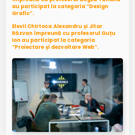
au participat la categoria ”Design
Grafic”.
Elevii Chirtoca Alexandru și Jitar
Răzvan împreună cu profesorul Guțu
Ion au participat la categoria
”Proiectare și dezvoltare Web”.